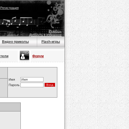
|
Регистрация
Помощь
Добавить в избранное
Видео приколы
Flash-игры
атели
Форум
Имя
Пароль