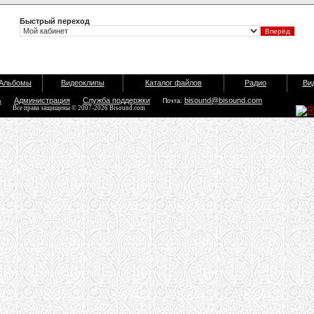
Быстрый переход
Альбомы
Видеоклипы
Каталог файлов
Радио
Ви
ь
Администрация
Служба поддержки
bisound@bisound.com
Почта:
Все права защищены © 2007-2026 Bisound.com