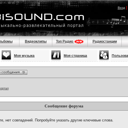
Вход
льбомы
Видеоклипы
Топ Радио
Радиостанции
Моя музыка
Моя страница
Пользов
портал
Сообщение форума
те, нет совпадений. Попробуйте указать другие ключевые слова.