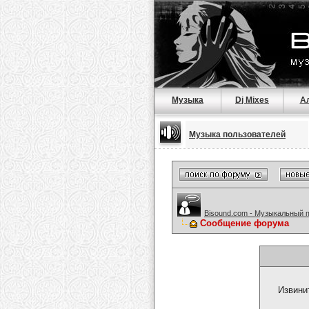
Музыка
Dj Mixes
А
Музыка пользователей
Bisound.com - Музыкальный 
Сообщение форума
Извини