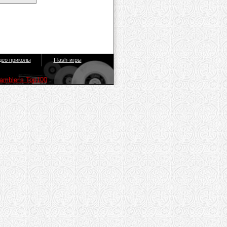
део приколы
Flash-игры