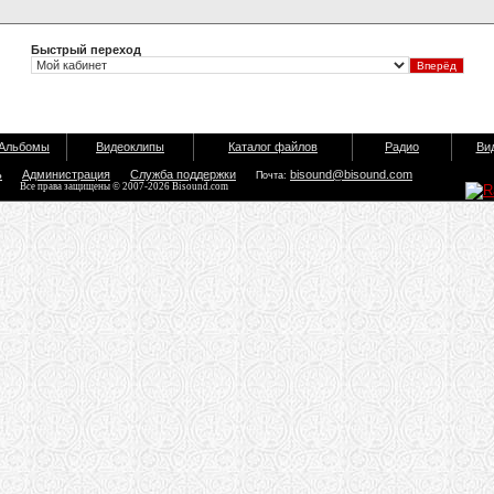
Быстрый переход
Альбомы
Видеоклипы
Каталог файлов
Радио
Ви
ь
Администрация
Служба поддержки
bisound@bisound.com
Почта:
Все права защищены © 2007-2026 Bisound.com