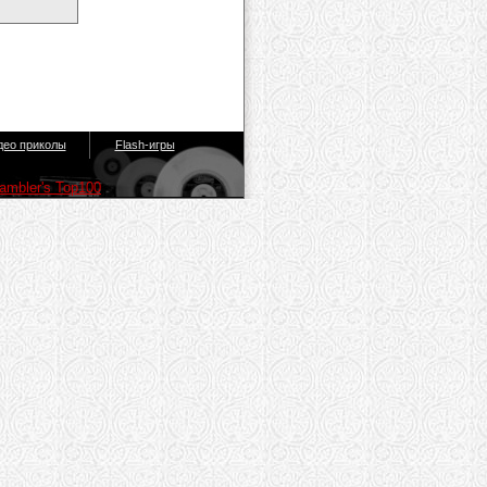
део приколы
Flash-игры