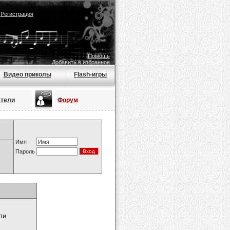
|
Регистрация
Помощь
Добавить в избранное
Видео приколы
Flash-игры
атели
Форум
Имя
Пароль
ли