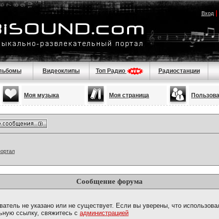
Вход
льбомы
Видеоклипы
Топ Радио
Радиостанции
Моя музыка
Моя страница
Пользов
портал
Сообщение форума
ватель не указано или не существует. Если вы уверены, что использова
ьную ссылку, свяжитесь с
администрацией