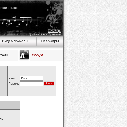
|
Регистрация
Помощь
Добавить в избранное
Видео приколы
Flash-игры
атели
Форум
Имя
Пароль
ли