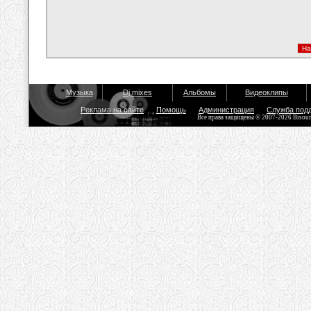
Музыка
Dj mixes
Альбомы
Видеоклипы
Реклама на сайте
Помощь
Администрация
Служба под
Все права защищены © 2007-2026 Bisou