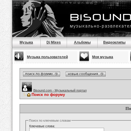
Музыка
Dj Mixes
Альбомы
Видеоклипы
Музыка пользователей
Моя музыка
Bisound.com - Музыкальный портал
Поиск по форуму
По
Поиск по ключевым словам
Ключевые слова: