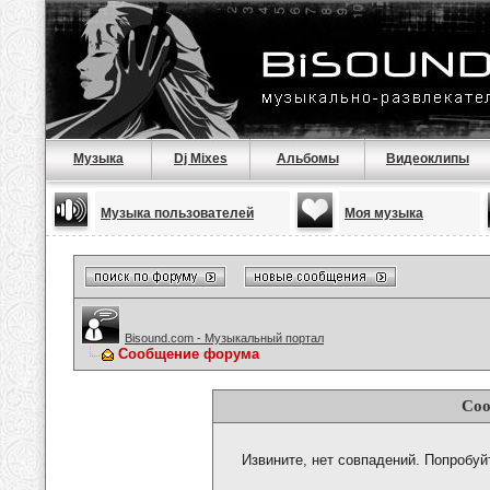
Музыка
Dj Mixes
Альбомы
Видеоклипы
Музыка пользователей
Моя музыка
Bisound.com - Музыкальный портал
Сообщение форума
Соо
Извините, нет совпадений. Попробуй