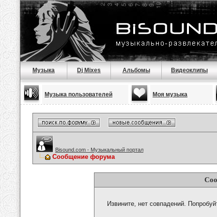
Музыка
Dj Mixes
Альбомы
Видеоклипы
Музыка пользователей
Моя музыка
Bisound.com - Музыкальный портал
Сообщение форума
Соо
Извините, нет совпадений. Попробуй