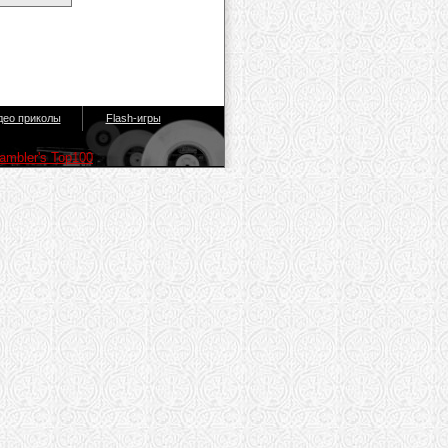
део приколы
Flash-игры