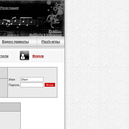
|
Регистрация
Помощь
Добавить в избранное
Видео приколы
Flash-игры
атели
Форум
Имя
Пароль