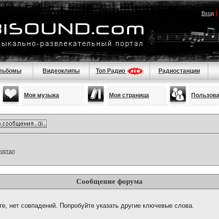
Вход
льбомы
Видеоклипы
Топ Радио
Радиостанции
Моя музыка
Моя страница
Пользов
портал
Сообщение форума
те, нет совпадений. Попробуйте указать другие ключевые слова.