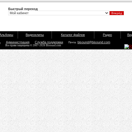
Быстрый переход
Альбомы
Видеоклипы
Каталог файлов
Радио
Ви
ь
Администрация
Служба поддержки
bisound@bisound.com
Почта:
Все права защищены © 2007-2026 Bisound.com