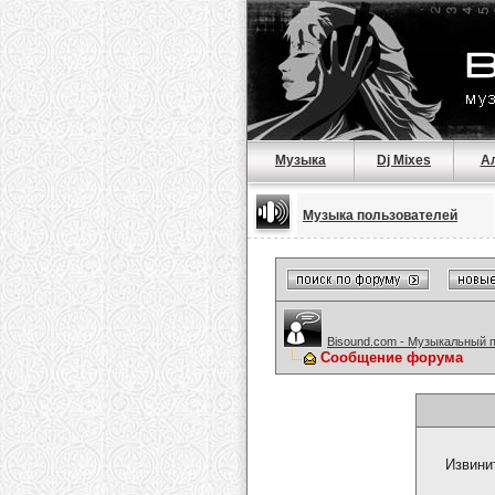
Музыка
Dj Mixes
А
Музыка пользователей
Bisound.com - Музыкальный 
Сообщение форума
Извини