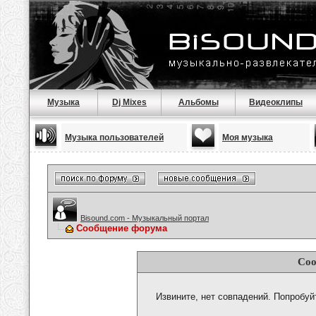
Музыка
Dj Mixes
Альбомы
Видеоклипы
Музыка пользователей
Моя музыка
Bisound.com - Музыкальный портал
Сообщение форума
Соо
Извините, нет совпадений. Попробуй