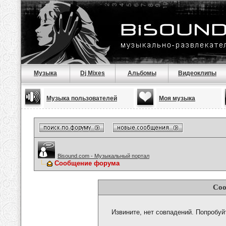
Музыка
Dj Mixes
Альбомы
Видеоклипы
Музыка пользователей
Моя музыка
Bisound.com - Музыкальный портал
Сообщение форума
Соо
Извините, нет совпадений. Попробуй