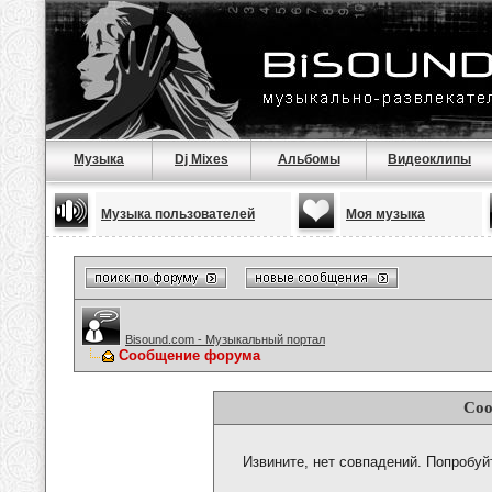
Музыка
Dj Mixes
Альбомы
Видеоклипы
Музыка пользователей
Моя музыка
Bisound.com - Музыкальный портал
Сообщение форума
Соо
Извините, нет совпадений. Попробуй