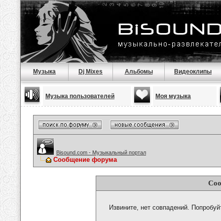
Музыка
Dj Mixes
Альбомы
Видеоклипы
Музыка пользователей
Моя музыка
Bisound.com - Музыкальный портал
Сообщение форума
Соо
Извините, нет совпадений. Попробуй