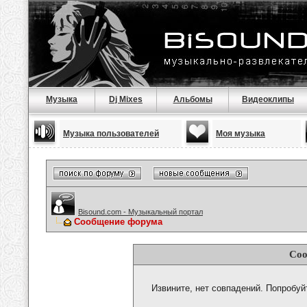
Музыка
Dj Mixes
Альбомы
Видеоклипы
Музыка пользователей
Моя музыка
Bisound.com - Музыкальный портал
Сообщение форума
Соо
Извините, нет совпадений. Попробуй