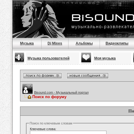
Музыка
Dj Mixes
Альбомы
Видеоклипы
Музыка пользователей
Моя музыка
Bisound.com - Музыкальный портал
Поиск по форуму
По
Поиск по ключевым словам
Ключевые слова: