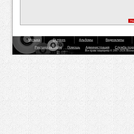
Музыка
Dj mixes
Альбомы
Видеоклипы
Реклама на сайте
Помощь
Администрация
Служба под
Все права защищены © 2007-2026 Bisou