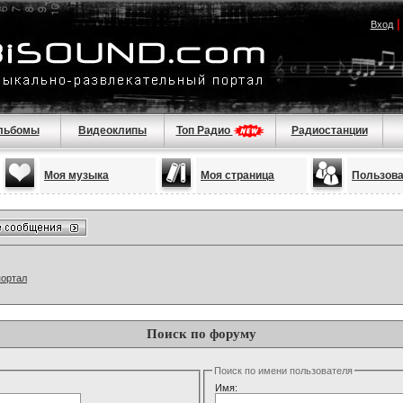
Вход
льбомы
Видеоклипы
Топ Радио
Радиостанции
Моя музыка
Моя страница
Пользов
портал
Поиск по форуму
Поиск по имени пользователя
Имя: