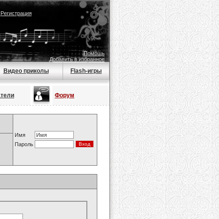
|
Регистрация
Помощь
Добавить в избранное
Видео приколы
Flash-игры
атели
Форум
Имя
Пароль