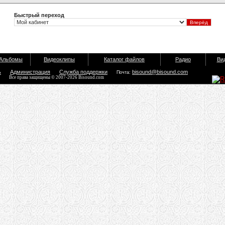
Быстрый переход
Альбомы
Видеоклипы
Каталог файлов
Радио
Ви
ь
Администрация
Служба поддержки
bisound@bisound.com
Почта:
Все права защищены © 2007-2026 Bisound.com