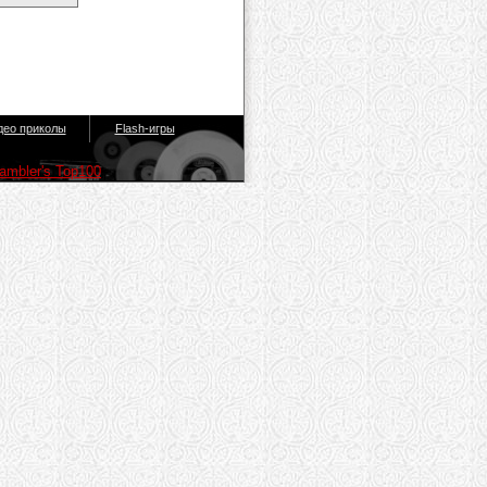
део приколы
Flash-игры