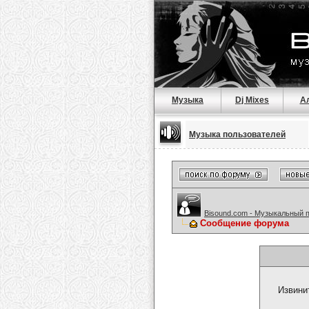
Музыка
Dj Mixes
А
Музыка пользователей
Bisound.com - Музыкальный 
Сообщение форума
Извини