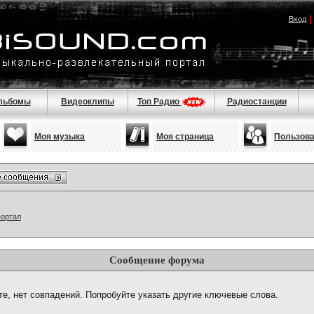
Вход
льбомы
Видеоклипы
Топ Радио
Радиостанции
Моя музыка
Моя страница
Пользов
портал
Сообщение форума
те, нет совпадений. Попробуйте указать другие ключевые слова.