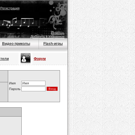
|
Регистрация
Помощь
Добавить в избранное
Видео приколы
Flash-игры
атели
Форум
Имя
Пароль