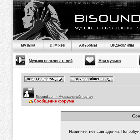
Музыка
Dj Mixes
Альбомы
Видеоклипы
Музыка пользователей
Моя музыка
Bisound.com - Музыкальный портал
Сообщение форума
Соо
Извините, нет совпадений. Попробуй