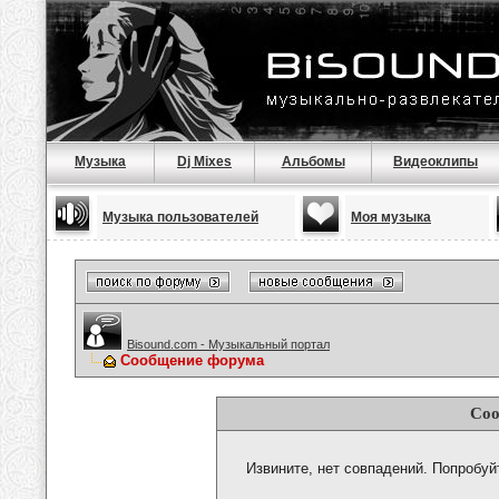
Музыка
Dj Mixes
Альбомы
Видеоклипы
Музыка пользователей
Моя музыка
Bisound.com - Музыкальный портал
Сообщение форума
Соо
Извините, нет совпадений. Попробуй