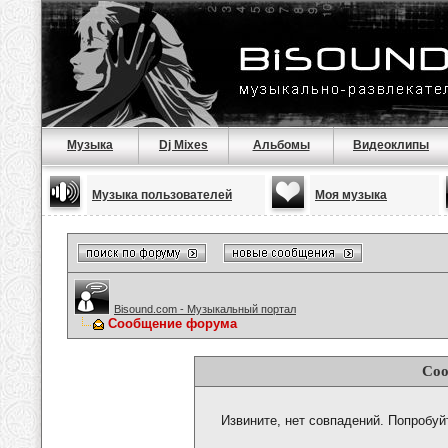
Музыка
Dj Mixes
Альбомы
Видеоклипы
Музыка пользователей
Моя музыка
Bisound.com - Музыкальный портал
Сообщение форума
Соо
Извините, нет совпадений. Попробуй