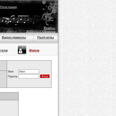
|
Регистрация
Помощь
Добавить в избранное
Видео приколы
Flash-игры
атели
Форум
Имя
Пароль