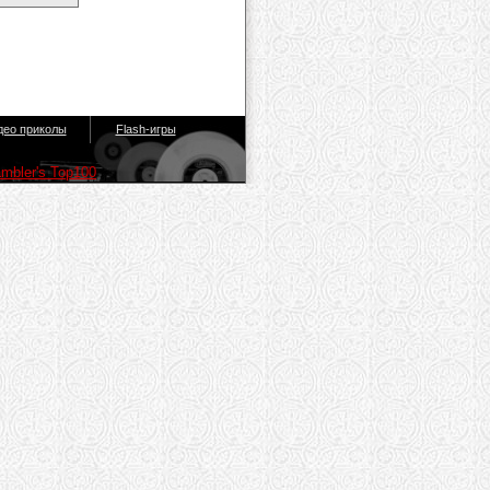
део приколы
Flash-игры