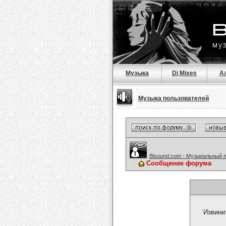
Музыка
Dj Mixes
А
Музыка пользователей
Bisound.com - Музыкальный 
Сообщение форума
Извини