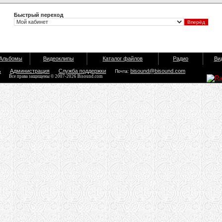
Быстрый переход
Альбомы
Видеоклипы
Каталог файлов
Радио
Ви
ь
Администрация
Служба поддержки
bisound@bisound.com
Почта:
Все права защищены © 2007-2026 Bisound.com