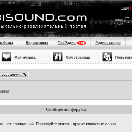
Вход
льбомы
Видеоклипы
Топ Радио
Радиостанции
Моя музыка
Моя страница
Пользов
портал
Сообщение форума
те, нет совпадений. Попробуйте указать другие ключевые слова.