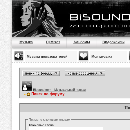
Музыка
Dj Mixes
Альбомы
Видеоклипы
Музыка пользователей
Моя музыка
Bisound.com - Музыкальный портал
Поиск по форуму
По
Поиск по ключевым словам
Ключевые слова: