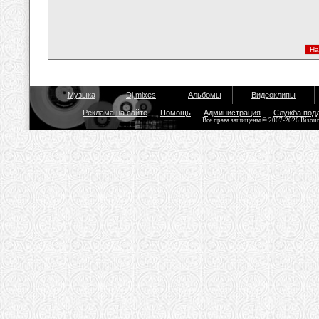
Музыка
Dj mixes
Альбомы
Видеоклипы
Реклама на сайте
Помощь
Администрация
Служба под
Все права защищены © 2007-2026 Bisou