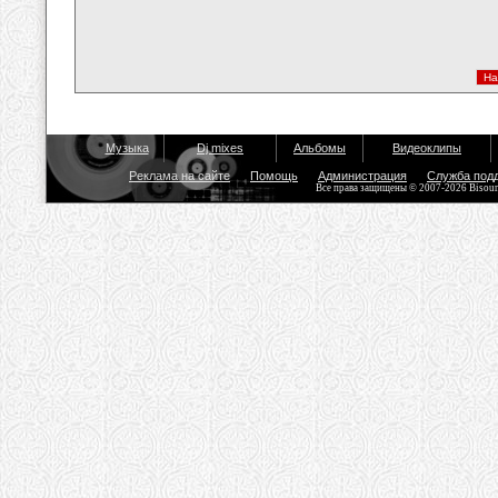
Музыка
Dj mixes
Альбомы
Видеоклипы
Реклама на сайте
Помощь
Администрация
Служба под
Все права защищены © 2007-2026 Bisou