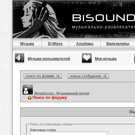
Музыка
Dj Mixes
Альбомы
Видеоклипы
Музыка пользователей
Моя музыка
Bisound.com - Музыкальный портал
Поиск по форуму
По
Поиск по ключевым словам
Ключевые слова: