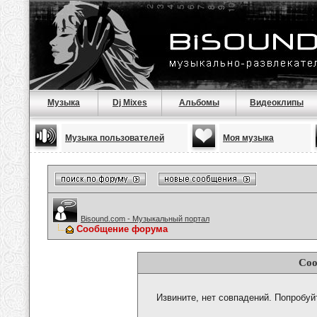
Музыка
Dj Mixes
Альбомы
Видеоклипы
Музыка пользователей
Моя музыка
Bisound.com - Музыкальный портал
Сообщение форума
Соо
Извините, нет совпадений. Попробуй