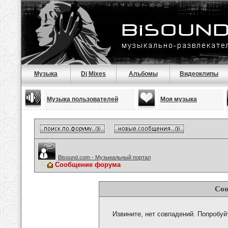
Музыка
Dj Mixes
Альбомы
Видеоклипы
Музыка пользователей
Моя музыка
Bisound.com - Музыкальный портал
Сообщение форума
Соо
Извините, нет совпадений. Попробуй