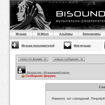
Музыка
Dj Mixes
Альбомы
Видеоклипы
Музыка пользователей
Моя музыка
Bisound.com - Музыкальный портал
Сообщение форума
Соо
Извините, нет совпадений. Попробуй