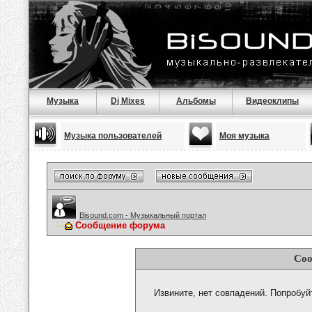
Музыка
Dj Mixes
Альбомы
Видеоклипы
Музыка пользователей
Моя музыка
Bisound.com - Музыкальный портал
Сообщение форума
Соо
Извините, нет совпадений. Попробуй