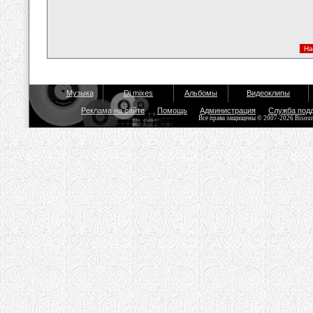
Музыка
Dj mixes
Альбомы
Видеоклипы
Реклама на сайте
Помощь
Администрация
Служба под
Все права защищены © 2007-2026 Bisou