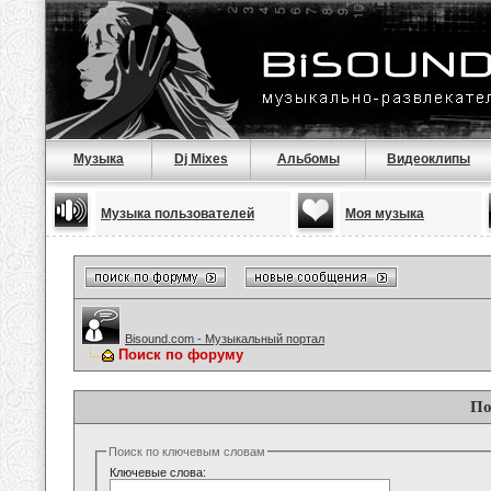
Музыка
Dj Mixes
Альбомы
Видеоклипы
Музыка пользователей
Моя музыка
Bisound.com - Музыкальный портал
Поиск по форуму
По
Поиск по ключевым словам
Ключевые слова: