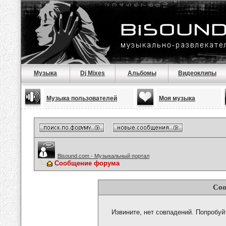
Музыка
Dj Mixes
Альбомы
Видеоклипы
Музыка пользователей
Моя музыка
Bisound.com - Музыкальный портал
Сообщение форума
Соо
Извините, нет совпадений. Попробуй