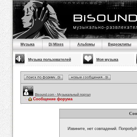
Музыка
Dj Mixes
Альбомы
Видеоклипы
Музыка пользователей
Моя музыка
Bisound.com - Музыкальный портал
Сообщение форума
Соо
Извините, нет совпадений. Попробуй