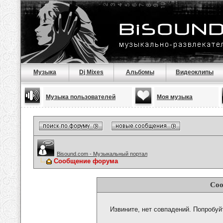
Музыка
Dj Mixes
Альбомы
Видеоклипы
Музыка пользователей
Моя музыка
Bisound.com - Музыкальный портал
Сообщение форума
Соо
Извините, нет совпадений. Попробуй