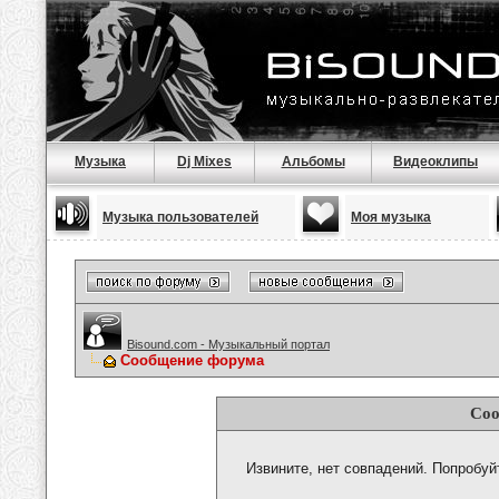
Музыка
Dj Mixes
Альбомы
Видеоклипы
Музыка пользователей
Моя музыка
Bisound.com - Музыкальный портал
Сообщение форума
Соо
Извините, нет совпадений. Попробуй