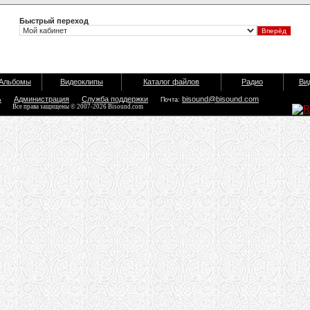
Быстрый переход
Альбомы
Видеоклипы
Каталог файлов
Радио
Ви
ь
Администрация
Служба поддержки
bisound@bisound.com
Почта:
Все права защищены © 2007-2026 Bisound.com