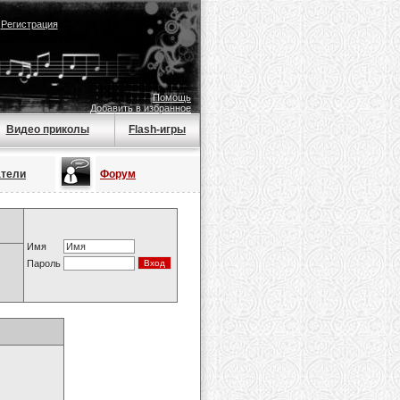
|
Регистрация
Помощь
Добавить в избранное
Видео приколы
Flash-игры
атели
Форум
Имя
Пароль