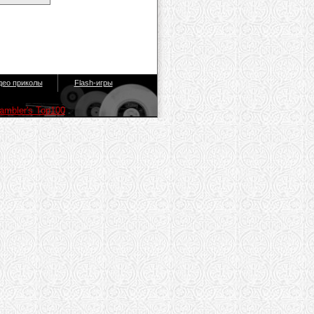
део приколы
Flash-игры