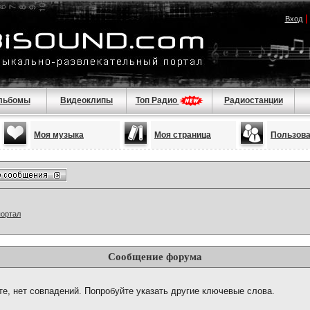
Вход
льбомы
Видеоклипы
Топ Радио
Радиостанции
Моя музыка
Моя страница
Пользов
портал
Сообщение форума
те, нет совпадений. Попробуйте указать другие ключевые слова.