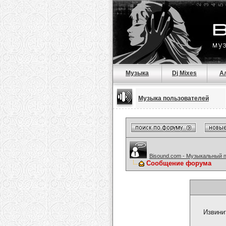
Музыка
Dj Mixes
А
Музыка пользователей
Bisound.com - Музыкальный 
Сообщение форума
Извини