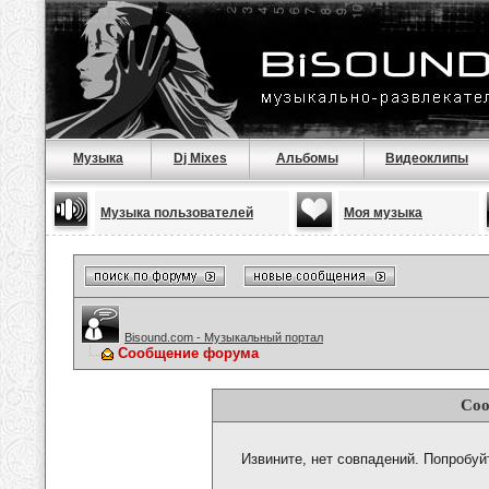
Музыка
Dj Mixes
Альбомы
Видеоклипы
Музыка пользователей
Моя музыка
Bisound.com - Музыкальный портал
Сообщение форума
Соо
Извините, нет совпадений. Попробуй