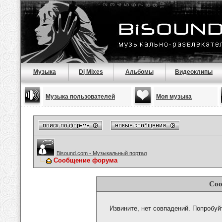
Музыка
Dj Mixes
Альбомы
Видеоклипы
Музыка пользователей
Моя музыка
Bisound.com - Музыкальный портал
Сообщение форума
Соо
Извините, нет совпадений. Попробуй