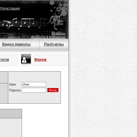
|
Регистрация
Помощь
Добавить в избранное
Видео приколы
Flash-игры
атели
Форум
Имя
Пароль