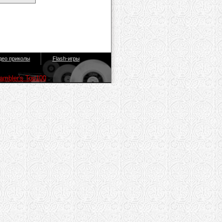
део приколы
Flash-игры