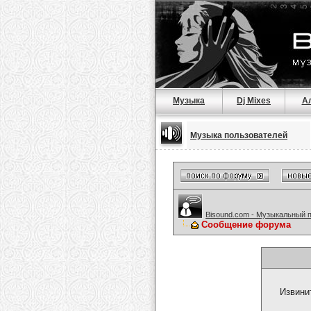
Музыка
Dj Mixes
А
Музыка пользователей
Bisound.com - Музыкальный 
Сообщение форума
Извини