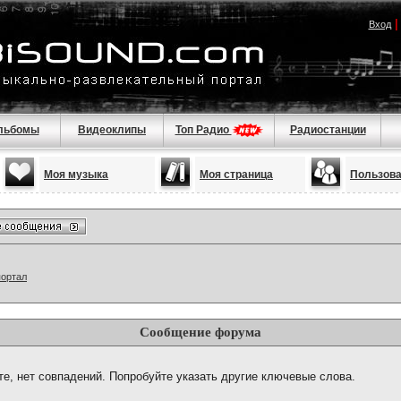
Вход
льбомы
Видеоклипы
Топ Радио
Радиостанции
Моя музыка
Моя страница
Пользов
портал
Сообщение форума
те, нет совпадений. Попробуйте указать другие ключевые слова.