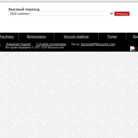
Быстрый переход
Альбомы
Видеоклипы
Каталог файлов
Радио
Ви
ь
Администрация
Служба поддержки
bisound@bisound.com
Почта:
Все права защищены © 2007-2026 Bisound.com