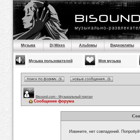
Музыка
Dj Mixes
Альбомы
Видеоклипы
Музыка пользователей
Моя музыка
Bisound.com - Музыкальный портал
Сообщение форума
Соо
Извините, нет совпадений. Попробуй