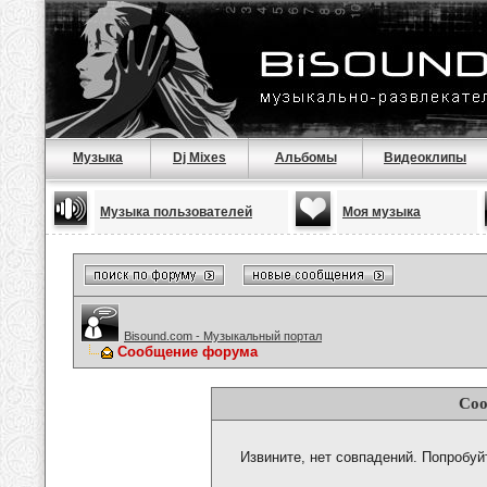
Музыка
Dj Mixes
Альбомы
Видеоклипы
Музыка пользователей
Моя музыка
Bisound.com - Музыкальный портал
Сообщение форума
Соо
Извините, нет совпадений. Попробуй