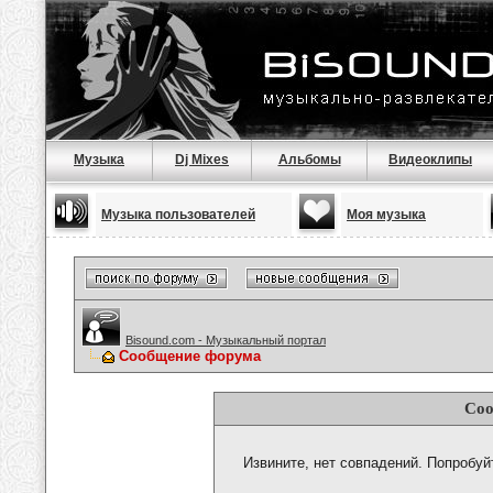
Музыка
Dj Mixes
Альбомы
Видеоклипы
Музыка пользователей
Моя музыка
Bisound.com - Музыкальный портал
Сообщение форума
Соо
Извините, нет совпадений. Попробуй