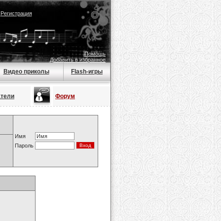
|
Регистрация
Помощь
Добавить в избранное
Видео приколы
Flash-игры
атели
Форум
Имя
Пароль