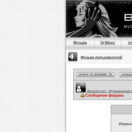
Музыка
Dj Mixes
А
Музыка пользователей
Bisound.com - Музыкальный 
Сообщение форума
Извини