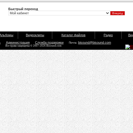
Быстрый переход
Альбомы
Видеоклипы
Каталог файлов
Радио
Ви
ь
Администрация
Служба поддержки
bisound@bisound.com
Почта:
Все права защищены © 2007-2026 Bisound.com