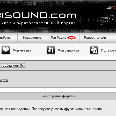
Вход
льбомы
Видеоклипы
Топ Радио
Радиостанции
Моя музыка
Моя страница
Пользов
портал
Сообщение форума
те, нет совпадений. Попробуйте указать другие ключевые слова.