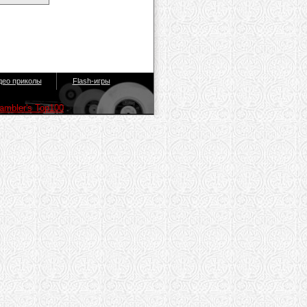
део приколы
Flash-игры