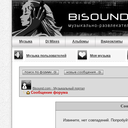
Музыка
Dj Mixes
Альбомы
Видеоклипы
Музыка пользователей
Моя музыка
Bisound.com - Музыкальный портал
Сообщение форума
Соо
Извините, нет совпадений. Попробуй