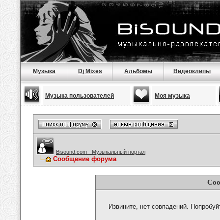
Музыка
Dj Mixes
Альбомы
Видеоклипы
Музыка пользователей
Моя музыка
Bisound.com - Музыкальный портал
Сообщение форума
Соо
Извините, нет совпадений. Попробуй