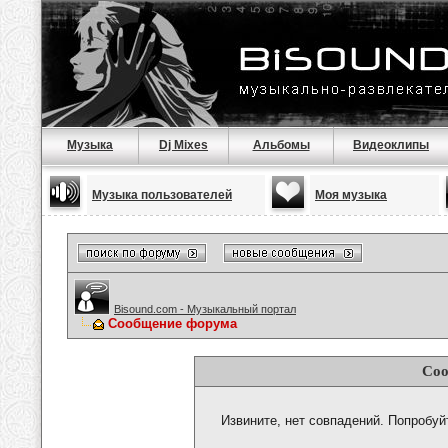
Музыка
Dj Mixes
Альбомы
Видеоклипы
Музыка пользователей
Моя музыка
Bisound.com - Музыкальный портал
Сообщение форума
Соо
Извините, нет совпадений. Попробуй