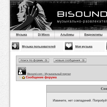
Музыка
Dj Mixes
Альбомы
Видеоклипы
Музыка пользователей
Моя музыка
Bisound.com - Музыкальный портал
Сообщение форума
Соо
Извините, нет совпадений. Попробуй