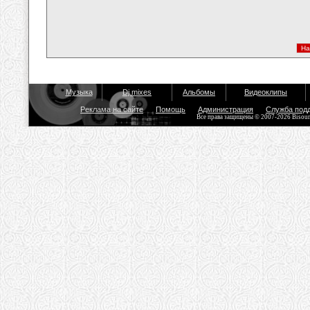
Музыка
Dj mixes
Альбомы
Видеоклипы
Реклама на сайте
Помощь
Администрация
Служба под
Все права защищены © 2007-2026 Bisou