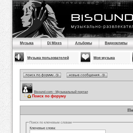
Музыка
Dj Mixes
Альбомы
Видеоклипы
Музыка пользователей
Моя музыка
Bisound.com - Музыкальный портал
Поиск по форуму
По
Поиск по ключевым словам
Ключевые слова: