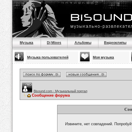
Музыка
Dj Mixes
Альбомы
Видеоклипы
Музыка пользователей
Моя музыка
Bisound.com - Музыкальный портал
Сообщение форума
Соо
Извините, нет совпадений. Попробуй