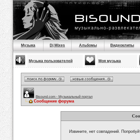
Музыка
Dj Mixes
Альбомы
Видеоклипы
Музыка пользователей
Моя музыка
Bisound.com - Музыкальный портал
Сообщение форума
Соо
Извините, нет совпадений. Попробуй