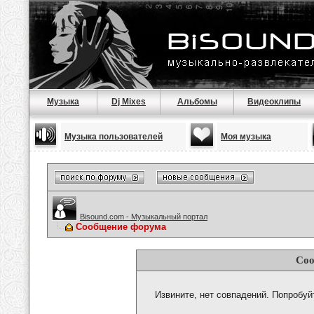
Музыка
Dj Mixes
Альбомы
Видеоклипы
Музыка пользователей
Моя музыка
Bisound.com - Музыкальный портал
Сообщение форума
Соо
Извините, нет совпадений. Попробуй