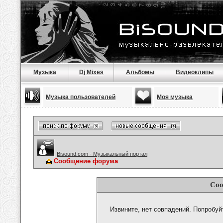
Музыка
Dj Mixes
Альбомы
Видеоклипы
Музыка пользователей
Моя музыка
Bisound.com - Музыкальный портал
Сообщение форума
Соо
Извините, нет совпадений. Попробуй