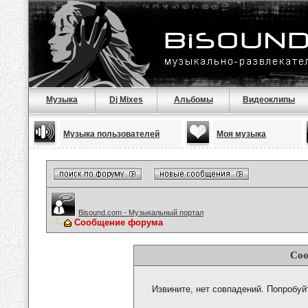
Музыка
Dj Mixes
Альбомы
Видеоклипы
Музыка пользователей
Моя музыка
Bisound.com - Музыкальный портал
Сообщение форума
Соо
Извините, нет совпадений. Попробуй