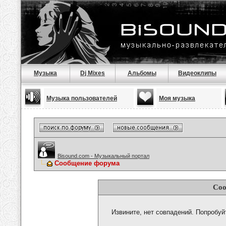
Музыка
Dj Mixes
Альбомы
Видеоклипы
Музыка пользователей
Моя музыка
Bisound.com - Музыкальный портал
Сообщение форума
Соо
Извините, нет совпадений. Попробуй