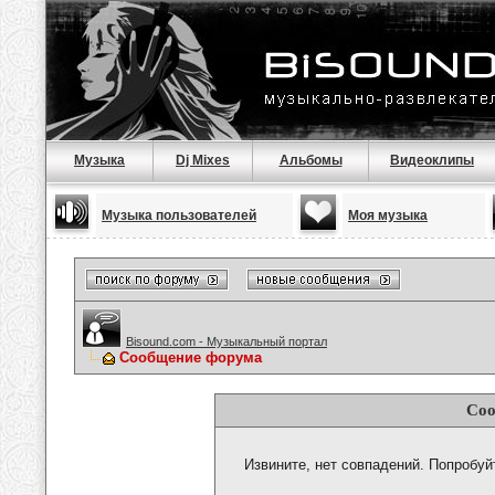
Музыка
Dj Mixes
Альбомы
Видеоклипы
Музыка пользователей
Моя музыка
Bisound.com - Музыкальный портал
Сообщение форума
Соо
Извините, нет совпадений. Попробуй